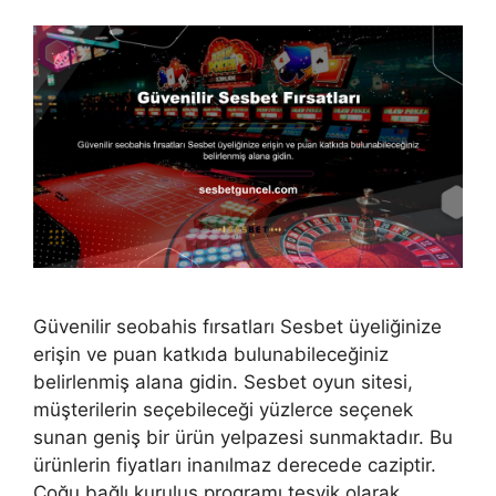
Güvenilir seobahis fırsatları Sesbet üyeliğinize
erişin ve puan katkıda bulunabileceğiniz
belirlenmiş alana gidin. Sesbet oyun sitesi,
müşterilerin seçebileceği yüzlerce seçenek
sunan geniş bir ürün yelpazesi sunmaktadır. Bu
ürünlerin fiyatları inanılmaz derecede caziptir.
Çoğu bağlı kuruluş programı teşvik olarak