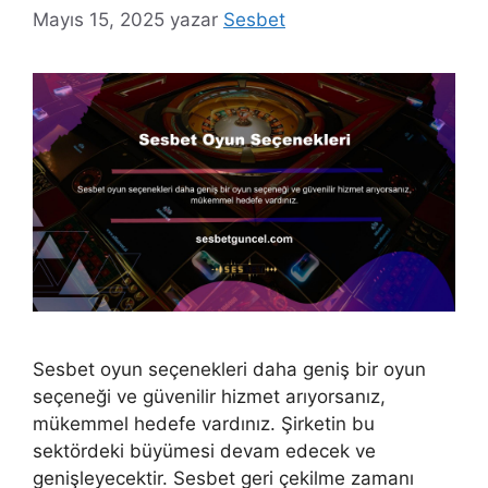
Mayıs 15, 2025
yazar
Sesbet
Sesbet oyun seçenekleri daha geniş bir oyun
seçeneği ve güvenilir hizmet arıyorsanız,
mükemmel hedefe vardınız. Şirketin bu
sektördeki büyümesi devam edecek ve
genişleyecektir. Sesbet geri çekilme zamanı