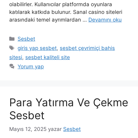
olabilirler. Kullanıcılar platformda oyunlara
katılarak katkıda bulunur. Sanal casino siteleri
arasındaki temel ayrımlardan …
Devamını oku
Kategoriler
Sesbet
Etiketler
giris yap sesbet
,
sesbet çevrimiçi bahis
sitesi
,
sesbet kaliteli site
Yorum yap
Para Yatırma Ve Çekme
Sesbet
Mayıs 12, 2025
yazar
Sesbet