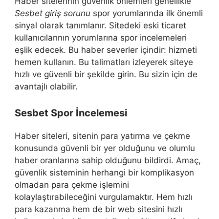
Haber sitelerinin güvenlik önlemleri genellikle
Sesbet giriş sorunu
spor yorumlarında ilk önemli
sinyal olarak tanımlanır. Sitedeki eski ticaret
kullanıcılarının yorumlarına spor incelemeleri
eşlik edecek. Bu haber severler içindir: hizmeti
hemen kullanın. Bu talimatları izleyerek siteye
hızlı ve güvenli bir şekilde girin. Bu sizin için de
avantajlı olabilir.
Sesbet Spor İncelemesi
Haber siteleri, sitenin para yatırma ve çekme
konusunda güvenli bir yer olduğunu ve olumlu
haber oranlarına sahip olduğunu bildirdi. Amaç,
güvenlik sisteminin herhangi bir komplikasyon
olmadan para çekme işlemini
kolaylaştırabileceğini vurgulamaktır. Hem hızlı
para kazanma hem de bir web sitesini hızlı