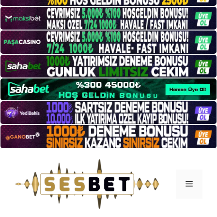
İçeriğe
atla
Menü