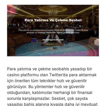
Para yatırma ve çekme seobahis yasadışı bir
casino platformu olan Twitter’da para aktarmak
için önerilen tüm teknikler hızlı ve güvenilir
görünüyor. Bu yöntemler hızlı ve güvenilir
olduğundan, katılımcılar herhangi bir finansal
sorunla karşılaşmazlar. Sesbet, çok sayıda
yasadışı bahis alanına kıyasla daha iyi mevduat