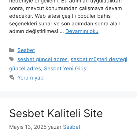
nedeniyle engellenir. Bu adımları uyguladıktan
sonra, mevcut konumundan çalışmaya devam
edecektir. Web sitesi çeşitli popüler bahis
seçenekleri sunar ve son adımdan sonra alan
adının değiştirilmesi …
Devamını oku
Kategoriler
Sesbet
Etiketler
sesbet güncel adres
,
sesbet müşteri desteği
güncel adres
,
Sesbet Yeni Giriş
Yorum yap
Sesbet Kaliteli Site
Mayıs 13, 2025
yazar
Sesbet