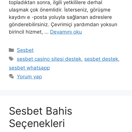
topladıktan sonra, ilgili yetkililere derhal
ulaşmak çok önemlidir. İsterseniz, görüşme
kaydını e -posta yoluyla sağlanan adreslere
gönderebilirsiniz. Çevrimiçi yardımdan yoksun
birincil hizmet, …
Devamını oku
Kategoriler
Sesbet
Etiketler
sesbet casino sitesi destek
,
sesbet destek
,
sesbet whatsapp
Yorum yap
Sesbet Bahis
Seçenekleri