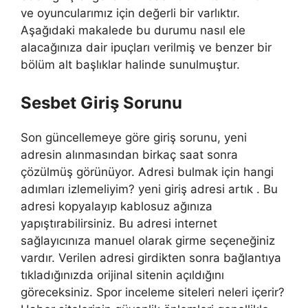
ve oyuncularımız için değerli bir varlıktır.
Aşağıdaki makalede bu durumu nasıl ele
alacağınıza dair ipuçları verilmiş ve benzer bir
bölüm alt başlıklar halinde sunulmuştur.
Sesbet Giriş Sorunu
Son güncellemeye göre giriş sorunu, yeni
adresin alınmasından birkaç saat sonra
çözülmüş görünüyor. Adresi bulmak için hangi
adımları izlemeliyim? yeni giriş adresi artık . Bu
adresi kopyalayıp kablosuz ağınıza
yapıştırabilirsiniz. Bu adresi internet
sağlayıcınıza manuel olarak girme seçeneğiniz
vardır. Verilen adresi girdikten sonra bağlantıya
tıkladığınızda orijinal sitenin açıldığını
göreceksiniz. Spor inceleme siteleri neleri içerir?