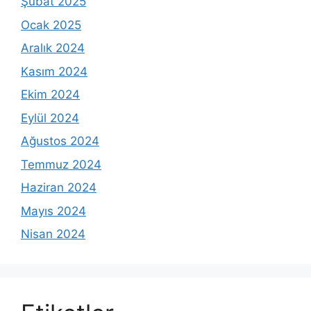
Şubat 2025
Ocak 2025
Aralık 2024
Kasım 2024
Ekim 2024
Eylül 2024
Ağustos 2024
Temmuz 2024
Haziran 2024
Mayıs 2024
Nisan 2024