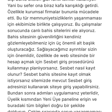
Yani bu sefer ona biraz kafa karışıklığı getirdi.
Özellikle kurumsal firmalar bununla mücadele
etti. Bu tür memnuniyetsizliklerin yaşanmaması
için ekibimizle birlikte çalışıyoruz. Bu çalışmalar
sonucunda canlı bahis sitelerini ele alıyoruz.
Bahis sitesinin güvenilirliğini kendiniz
gözlemleyebilmeniz için üç önemli alt başlık
oluşturacağız. Sağlayacağımız ayrıntılar sizin
için önemlidir, özellikle de web sitesinde bir
hesap açmak için Sesbet giriş prosedürünü
kullanmayı planlıyorsanız. Sesbet nasıl kayıt
olunur? Sesbet bahis sitesine kayıt olmak
istiyorsanız sitemizde mevcut Sesbet giriş
adresinizi kullanarak siteye giriş yapabilirsiniz.
Bundan sonra adımları uygulamanız yeterlidir,
Üyelik kısmından Yeni Üye paneline erişin ve
buradaki tüm bilgileri doğru bir şekilde
doldurun. Çekim sırasında sorun yaşanmaması