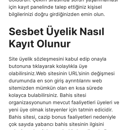
için kayıt panelinde talep ettiğiniz kişisel
bilgilerinizi doğru girdiğinizden emin olun.
Sesbet Üyelik Nasıl
Kayıt Olunur
Site üyelik sözleşmesini kabul edip onayla
butonuna tıklayarak kolaylıkla üye
olabilirsiniz.Web sitesinin URL’sinin değişmesi
durumunda en son giriş ayrıntılarını web
sitemizden mümkün olan en kısa sürede
kolayca bulabilirsiniz. Bahis sitesi
organizasyonunun mevcut faaliyetleri üyeleri ve
yeni üye olmak isteyenler için tatmin edicidir.
Bahis sitesi, cazip bonus faaliyetleri nedeniyle
çok sayıda yabancı bahis sitesinin ilgisini