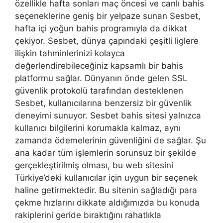
özellikle hafta sonları maç öncesi ve canlı bahis
seçeneklerine geniş bir yelpaze sunan Sesbet,
hafta içi yoğun bahis programıyla da dikkat
çekiyor. Sesbet, dünya çapındaki çeşitli liglere
ilişkin tahminlerinizi kolayca
değerlendirebileceğiniz kapsamlı bir bahis
platformu sağlar. Dünyanın önde gelen SSL
güvenlik protokolü tarafından desteklenen
Sesbet, kullanıcılarına benzersiz bir güvenlik
deneyimi sunuyor. Sesbet bahis sitesi yalnızca
kullanıcı bilgilerini korumakla kalmaz, aynı
zamanda ödemelerinin güvenliğini de sağlar. Şu
ana kadar tüm işlemlerin sorunsuz bir şekilde
gerçekleştirilmiş olması, bu web sitesini
Türkiye’deki kullanıcılar için uygun bir seçenek
haline getirmektedir. Bu sitenin sağladığı para
çekme hızlarını dikkate aldığımızda bu konuda
rakiplerini geride bıraktığını rahatlıkla