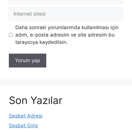
posta
İnternet
sitesi
Daha sonraki yorumlarımda kullanılması için
adım, e-posta adresim ve site adresim bu
tarayıcıya kaydedilsin.
Son Yazılar
Sesbet Adresi
Sesbet Giriş