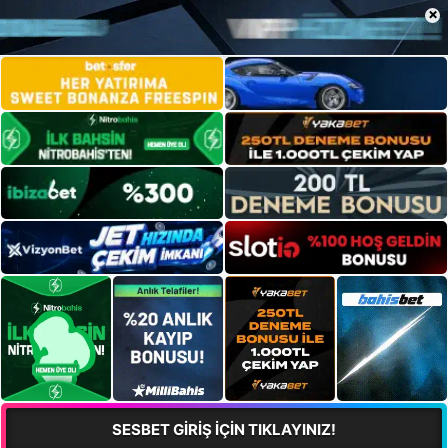
×
SESBET GİRİŞ İÇİN TIKLAYINIZ!