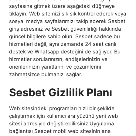
sayfasına gitmek üzere aşağıdaki düğmeye
tıklayın. Web sitemizi sık sık kontrol ederek veya
sosyal medya sayfalarımızı takip ederek Sesbet
giriş adresiniz ve Sesbet güvenilirliği hakkında
güncel bilgilere sahip olun. Sesbet sadece bu
hizmetleri değil, aynı zamanda 24 saat canlı
destek ve Whatsapp desteğini de sağlıyor. Bu
hizmetler sorularınızın, endişelerinizin ve
önerilerinizin yanıtlarını ve çözümlerini
zahmetsizce bulmanızı sağlar.
Sesbet Gizlilik Planı
Web sitesindeki programları hızlı bir şekilde
çalıştırmak için kullanıcı ara yüzünü yeni web
sitesi adresiyle değiştirebilirsiniz.Uygulama
bağlantısı Sesbet mobil web sitesinin ana