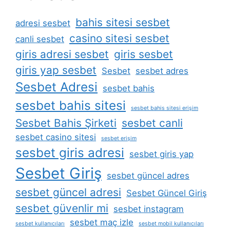
bahis sitesi sesbet
adresi sesbet
casino sitesi sesbet
canli sesbet
giris adresi sesbet
giris sesbet
giris yap sesbet
Sesbet
sesbet adres
Sesbet Adresi
sesbet bahis
sesbet bahis sitesi
sesbet bahis sitesi erişim
Sesbet Bahis Şirketi
sesbet canli
sesbet casino sitesi
sesbet erişim
sesbet giris adresi
sesbet giris yap
Sesbet Giriş
sesbet güncel adres
sesbet güncel adresi
Sesbet Güncel Giriş
sesbet güvenlir mi
sesbet instagram
sesbet maç izle
sesbet kullanıcıları
sesbet mobil kullanıcıları