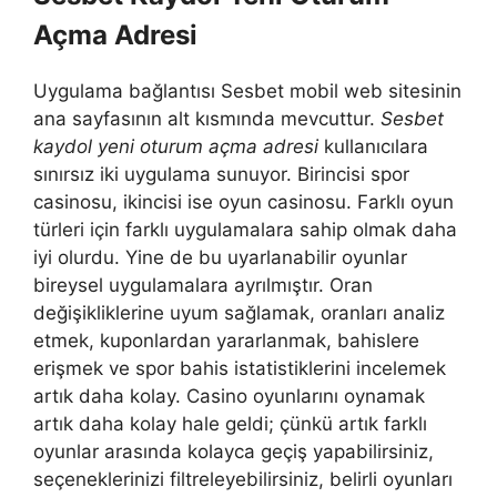
Açma Adresi
Uygulama bağlantısı Sesbet mobil web sitesinin
ana sayfasının alt kısmında mevcuttur.
Sesbet
kaydol yeni oturum açma adresi
kullanıcılara
sınırsız iki uygulama sunuyor. Birincisi spor
casinosu, ikincisi ise oyun casinosu. Farklı oyun
türleri için farklı uygulamalara sahip olmak daha
iyi olurdu. Yine de bu uyarlanabilir oyunlar
bireysel uygulamalara ayrılmıştır. Oran
değişikliklerine uyum sağlamak, oranları analiz
etmek, kuponlardan yararlanmak, bahislere
erişmek ve spor bahis istatistiklerini incelemek
artık daha kolay. Casino oyunlarını oynamak
artık daha kolay hale geldi; çünkü artık farklı
oyunlar arasında kolayca geçiş yapabilirsiniz,
seçeneklerinizi filtreleyebilirsiniz, belirli oyunları