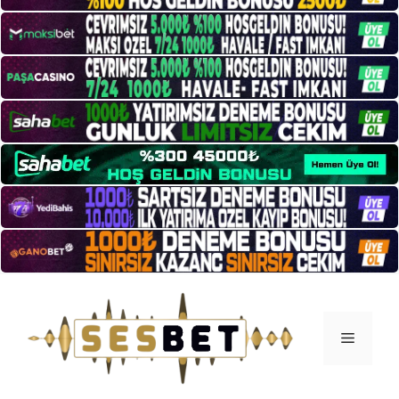
İçeriğe
atla
Menü