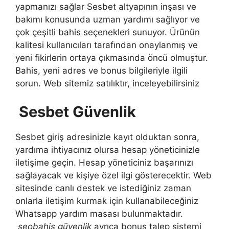
yapmanızı sağlar Sesbet altyapının inşası ve
bakımı konusunda uzman yardımı sağlıyor ve
çok çeşitli bahis seçenekleri sunuyor. Ürünün
kalitesi kullanıcıları tarafından onaylanmış ve
yeni fikirlerin ortaya çıkmasında öncü olmuştur.
Bahis, yeni adres ve bonus bilgileriyle ilgili
sorun. Web sitemiz satılıktır, inceleyebilirsiniz
Sesbet Güvenlik
Sesbet giriş adresinizle kayıt olduktan sonra,
yardıma ihtiyacınız olursa hesap yöneticinizle
iletişime geçin. Hesap yöneticiniz başarınızı
sağlayacak ve kişiye özel ilgi gösterecektir. Web
sitesinde canlı destek ve istediğiniz zaman
onlarla iletişim kurmak için kullanabileceğiniz
Whatsapp yardım masası bulunmaktadır.
seobahis güvenlik
ayrıca bonus talep sistemi