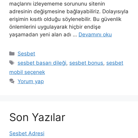
maçlarını izleyememe sorununu sitenin
adresinin değişmesine bağlayabiliriz. Dolayısıyla
erişimin kısıtlı olduğu söylenebilir. Bu güvenlik
önlemlerini uygulayarak hiçbir endişe
yaşamadan yeni alan adı …
Devamını oku
Kategoriler
Sesbet
Etiketler
sesbet başarı dileği
,
sesbet bonus
,
sesbet
mobil seçenek
Yorum yap
Son Yazılar
Sesbet Adresi