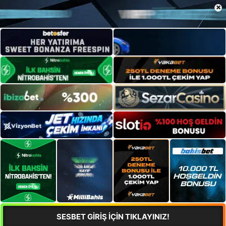
×
SESBET GİRİŞ İÇİN TIKLAYINIZ!