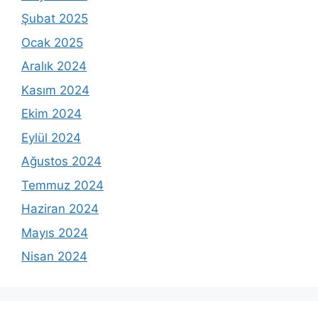
Şubat 2025
Ocak 2025
Aralık 2024
Kasım 2024
Ekim 2024
Eylül 2024
Ağustos 2024
Temmuz 2024
Haziran 2024
Mayıs 2024
Nisan 2024