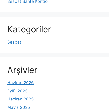
Sesbet Sahte Kontrol
Kategoriler
Sesbet
Arşivler
Haziran 2026
Eylül 2025
Haziran 2025
Mayıs 2025