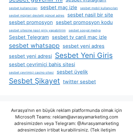
sesbet maç izle
sesbet kullanıcıları
sesbet mobil kullanıcıları
sesbet nasil bir site
sesbet müşteri desteği güncel adres
sesbet promosyon
sesbet promosyon kodu
sesbet sitesine nasıl giriş yapabilirim
sesbet sosyal medya
Sesbet Telegram
sesbet tv canli maç izle
sesbet whatsapp
sesbet yeni adres
Sesbet Yeni Giriş
sesbet yeni adresi
sesbet çevrimiçi bahis sitesi
sesbet üyelik
sesbet çevrimiçi casino sitesi
Sesbet Şikayet
twitter sesbet
Avrasya'nın en büyük reklam platformunda olmak için
Microsoft Teams:
reklam@avrasyamarketing.com
adresimizden veya Telegram: @Avrasyamarketing
adresimizden irtibat kurabilirsiniz. (Tek iletişim