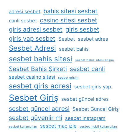
bahis sitesi sesbet
adresi sesbet
casino sitesi sesbet
canli sesbet
giris adresi sesbet
giris sesbet
giris yap sesbet
Sesbet
sesbet adres
Sesbet Adresi
sesbet bahis
sesbet bahis sitesi
sesbet bahis sitesi erişim
Sesbet Bahis Şirketi
sesbet canli
sesbet casino sitesi
sesbet erişim
sesbet giris adresi
sesbet giris yap
Sesbet Giriş
sesbet güncel adres
sesbet güncel adresi
Sesbet Güncel Giriş
sesbet güvenlir mi
sesbet instagram
sesbet maç izle
sesbet kullanıcıları
sesbet mobil kullanıcıları