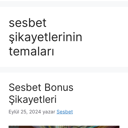
sesbet
şikayetlerinin
temaları
Sesbet Bonus
Şikayetleri
Eylül 25, 2024
yazar
Sesbet