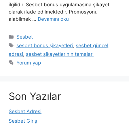
ilgilidir. Sesbet bonus uygulamasına şikayet
olarak ifade edilmektedir. Promosyonu
alabilmek …
Devamını oku
Kategoriler
Sesbet
Etiketler
sesbet bonus şikayetleri
,
sesbet güncel
adresi
,
sesbet şikayetlerinin temaları
Yorum yap
Son Yazılar
Sesbet Adresi
Sesbet Giriş