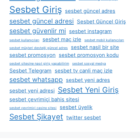
Sesbet Giriş
sesbet güncel adres
sesbet güncel adresi
Sesbet Güncel Giriş
sesbet güvenlir mi
sesbet instagram
sesbet maç izle
sesbet kullanıcıları
sesbet mobil kullanıcıları
sesbet nasil bir site
sesbet müşteri desteği güncel adres
sesbet promosyon
sesbet promosyon kodu
sesbet sitesine nasıl giriş yapabilirim
sesbet sosyal medya
Sesbet Telegram
sesbet tv canli maç izle
sesbet whatsapp
sesbet yeni adres
Sesbet Yeni Giriş
sesbet yeni adresi
sesbet çevrimiçi bahis sitesi
sesbet üyelik
sesbet çevrimiçi casino sitesi
Sesbet Şikayet
twitter sesbet