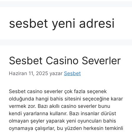
sesbet yeni adresi
Sesbet Casino Severler
Haziran 11, 2025
yazar
Sesbet
Sesbet casino severler çok fazla seçenek
olduğunda hangi bahis sitesini seçeceğine karar
vermek zor. Bazı akıllı casino severler bunu
kendi yararlarına kullanır. Bazı insanlar dürüst
olmayan şeyler yaparak yeni oyuncuları bahis
oynamaya çalışırlar, bu yüzden herkesin temkinli