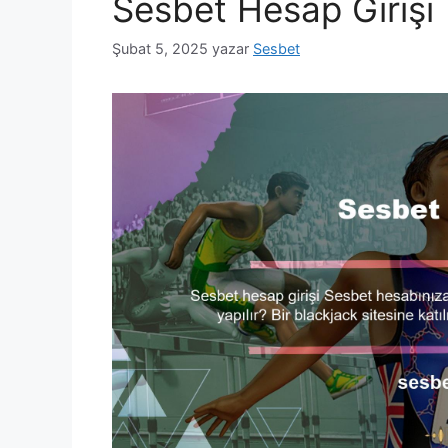
Sesbet Hesap Girişi
Şubat 5, 2025
yazar
Sesbet