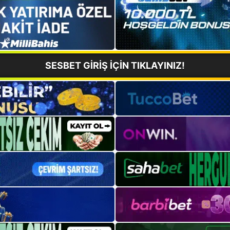
SESBET GİRİŞ İÇİN TIKLAYINIZ!