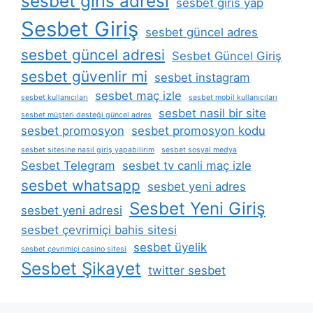
sesbet giris adresi
sesbet giris yap
Sesbet Giriş
sesbet güncel adres
sesbet güncel adresi
Sesbet Güncel Giriş
sesbet güvenlir mi
sesbet instagram
sesbet maç izle
sesbet kullanıcıları
sesbet mobil kullanıcıları
sesbet nasil bir site
sesbet müşteri desteği güncel adres
sesbet promosyon
sesbet promosyon kodu
sesbet sitesine nasıl giriş yapabilirim
sesbet sosyal medya
Sesbet Telegram
sesbet tv canli maç izle
sesbet whatsapp
sesbet yeni adres
Sesbet Yeni Giriş
sesbet yeni adresi
sesbet çevrimiçi bahis sitesi
sesbet üyelik
sesbet çevrimiçi casino sitesi
Sesbet Şikayet
twitter sesbet