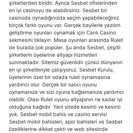
şirketlerden biridir. Ayrıca Sesbet ofislerinden
en iyi casinoyu de alabilirsiniz. Sesbet bir
casinoda oynadığınızda seçim yapabileceğiniz
birçok farklı oyunu var. Gerçek bayilerle yazılım
geliştirme oyunları oynamak için Canlı Casino
sekmesini tıklayın. Masa oyunları arasında Rulet
de burada çok popüler. Şu anda Sesbet, çeşitli
şirketlerin üyelerine altyapı hizmetleri
sunmaktadır. Sitemiz güvenlidir çünkü dünyanın
en iyi şirketleriyle çalışıyoruz. Sesbet Kurulu,
üyelerinin özel bir odada rulet oynamasına
yardımcı olur. Gerçek bir satıcı oyunu
oynamanıza ve sizi oyuna bağlamanıza yardımcı
olabilir. Olası Rulet oyunu altyapının ne kadar iyi
olduğuna bağlıdır. Yani sitede kesinti ve kesinti
yok. Sesbet mobil bahis ve casino servisi
Sesbet mobil bahisleri, spor bahisleri ve Sesbet
özelliklerine dikkat çekti ve web sitesinde