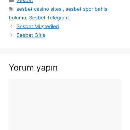
Sesbet
Etiketler
sesbet casino sitesi
,
sesbet spor bahis
bölümü
,
Sesbet Telegram
Sesbet Müşterileri
Sesbet Giriş
Yorum yapın
Yorum