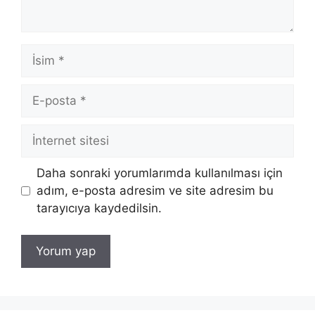
İsim
E-
posta
İnternet
sitesi
Daha sonraki yorumlarımda kullanılması için
adım, e-posta adresim ve site adresim bu
tarayıcıya kaydedilsin.