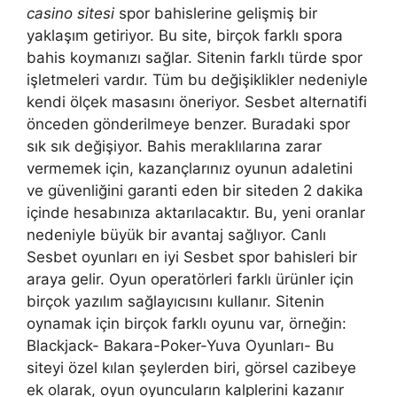
casino sitesi
spor bahislerine gelişmiş bir
yaklaşım getiriyor. Bu site, birçok farklı spora
bahis koymanızı sağlar. Sitenin farklı türde spor
işletmeleri vardır. Tüm bu değişiklikler nedeniyle
kendi ölçek masasını öneriyor. Sesbet alternatifi
önceden gönderilmeye benzer. Buradaki spor
sık sık değişiyor. Bahis meraklılarına zarar
vermemek için, kazançlarınız oyunun adaletini
ve güvenliğini garanti eden bir siteden 2 dakika
içinde hesabınıza aktarılacaktır. Bu, yeni oranlar
nedeniyle büyük bir avantaj sağlıyor. Canlı
Sesbet oyunları en iyi Sesbet spor bahisleri bir
araya gelir. Oyun operatörleri farklı ürünler için
birçok yazılım sağlayıcısını kullanır. Sitenin
oynamak için birçok farklı oyunu var, örneğin:
Blackjack- Bakara-Poker-Yuva Oyunları- Bu
siteyi özel kılan şeylerden biri, görsel cazibeye
ek olarak, oyun oyuncuların kalplerini kazanır