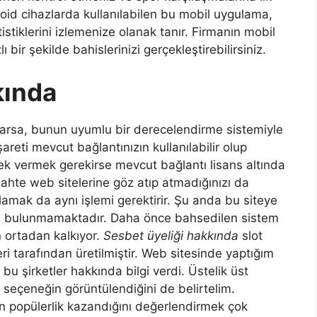
id cihazlarda kullanılabilen bu mobil uygulama,
istiklerini izlemenize olanak tanır. Firmanın mobil
bir şekilde bahislerinizi gerçekleştirebilirsiniz.
kında
 varsa, bunun uyumlu bir derecelendirme sistemiyle
areti mevcut bağlantınızın kullanılabilir olup
rnek vermek gerekirse mevcut bağlantı lisans altında
ahte web sitelerine göz atıp atmadığınızı da
klamak da aynı işlemi gerektirir. Şu anda bu siteye
ma bulunmamaktadır. Daha önce bahsedilen sistem
n ortadan kalkıyor.
Sesbet üyeliği hakkında
slot
ri tarafından üretilmiştir. Web sitesinde yaptığım
 şirketler hakkında bilgi verdi. Üstelik üst
 seçeneğin görüntülendiğini de belirtelim.
 popülerlik kazandığını değerlendirmek çok