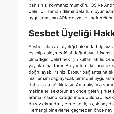
bahisinizi koymanız mümkün. İOS ve Andro
belirli bir zaman dilimindeki tüm oyun istat
uygulamasının APK dosyasını indirerek hızlı 
Sesbet Üyeliği Hak
Sesbet alan adı üyeliği hakkında bilginiz
eşleşip eşleşmediğini doğrulayın. Lisans iş
olmadığını belirtmek için kullanılabilir. Ö
yayınlanmaktadır. Bu yöntemi kullanarak s
doğrulayabilirsiniz. Broşür bağlantısına tı
hızlı erişim sağlayacak bir mobil uygula
daha fazla ağırlık taşır. Ama alışınca soru
makineleri sektörün en önde gelen şirketle
arama, casino kategorimde bulunabilecek bu
düzey ekranda işletme adı için çok sayıda
Herhangi bir eyleme geçmeden önce neyin