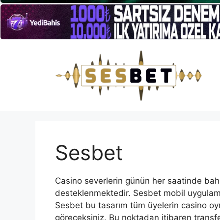
İçeriğe
atla
Sesbet
Casino severlerin günün her saatinde bah
desteklenmektedir. Sesbet mobil uygulama
Sesbet bu tasarım tüm üyelerin casino oyn
göreceksiniz. Bu noktadan itibaren transfe