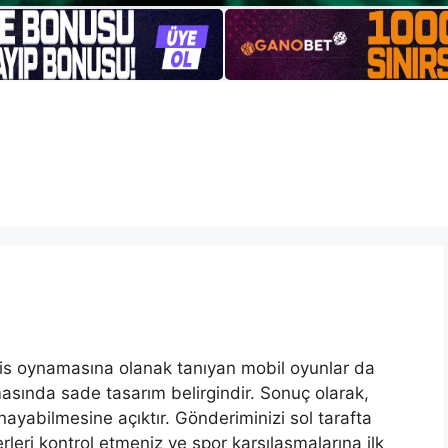
is oynamasına olanak tanıyan mobil oyunlar da
sında sade tasarım belirgindir. Sonuç olarak,
ayabilmesine açıktır. Gönderiminizi sol tarafta
rleri kontrol etmeniz ve spor karşılaşmalarına ilk