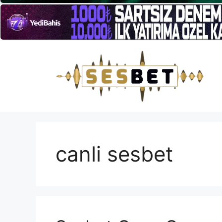
İçeriğe
atla
canli sesbet