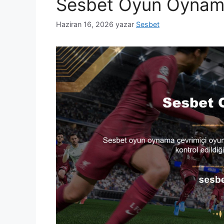
Sesbet Oyun Oyna
Haziran 16, 2026
yazar
Sesbet