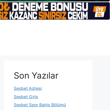
Son Yazılar
Sesbet Adresi
Sesbet Giriş
Sesbet Spor Bahis Bölümü