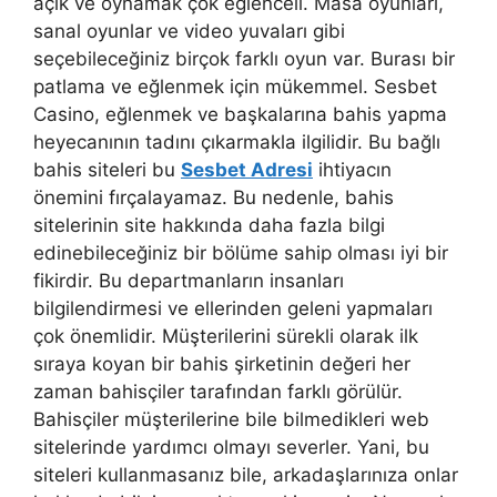
açık ve oynamak çok eğlenceli. Masa oyunları,
sanal oyunlar ve video yuvaları gibi
seçebileceğiniz birçok farklı oyun var. Burası bir
patlama ve eğlenmek için mükemmel. Sesbet
Casino, eğlenmek ve başkalarına bahis yapma
heyecanının tadını çıkarmakla ilgilidir. Bu bağlı
bahis siteleri bu
Sesbet Adresi
ihtiyacın
önemini fırçalayamaz. Bu nedenle, bahis
sitelerinin site hakkında daha fazla bilgi
edinebileceğiniz bir bölüme sahip olması iyi bir
fikirdir. Bu departmanların insanları
bilgilendirmesi ve ellerinden geleni yapmaları
çok önemlidir. Müşterilerini sürekli olarak ilk
sıraya koyan bir bahis şirketinin değeri her
zaman bahisçiler tarafından farklı görülür.
Bahisçiler müşterilerine bile bilmedikleri web
sitelerinde yardımcı olmayı severler. Yani, bu
siteleri kullanmasanız bile, arkadaşlarınıza onlar