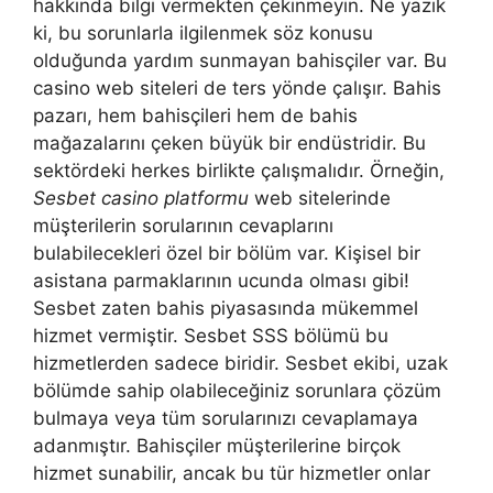
hakkında bilgi vermekten çekinmeyin. Ne yazık
ki, bu sorunlarla ilgilenmek söz konusu
olduğunda yardım sunmayan bahisçiler var. Bu
casino web siteleri de ters yönde çalışır. Bahis
pazarı, hem bahisçileri hem de bahis
mağazalarını çeken büyük bir endüstridir. Bu
sektördeki herkes birlikte çalışmalıdır. Örneğin,
Sesbet casino platformu
web sitelerinde
müşterilerin sorularının cevaplarını
bulabilecekleri özel bir bölüm var. Kişisel bir
asistana parmaklarının ucunda olması gibi!
Sesbet zaten bahis piyasasında mükemmel
hizmet vermiştir. Sesbet SSS bölümü bu
hizmetlerden sadece biridir. Sesbet ekibi, uzak
bölümde sahip olabileceğiniz sorunlara çözüm
bulmaya veya tüm sorularınızı cevaplamaya
adanmıştır. Bahisçiler müşterilerine birçok
hizmet sunabilir, ancak bu tür hizmetler onlar