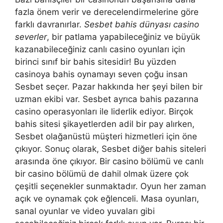
fazla önem verir ve derecelendirmelerine göre
farklı davranırlar.
Sesbet bahis dünyası casino
severler
, bir patlama yapabileceğiniz ve büyük
kazanabileceğiniz canlı casino oyunları için
birinci sınıf bir bahis sitesidir! Bu yüzden
casinoya bahis oynamayı seven çoğu insan
Sesbet seçer. Pazar hakkında her şeyi bilen bir
uzman ekibi var. Sesbet ayrıca bahis pazarına
casino operasyonları ile liderlik ediyor. Birçok
bahis sitesi şikayetlerden adil bir pay alırken,
Sesbet olağanüstü müşteri hizmetleri için öne
çıkıyor. Sonuç olarak, Sesbet diğer bahis siteleri
arasında öne çıkıyor. Bir casino bölümü ve canlı
bir casino bölümü de dahil olmak üzere çok
çeşitli seçenekler sunmaktadır. Oyun her zaman
açık ve oynamak çok eğlenceli. Masa oyunları,
sanal oyunlar ve video yuvaları gibi