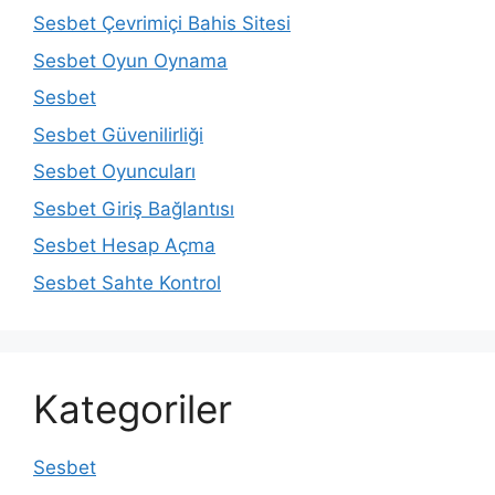
Sesbet Çevrimiçi Bahis Sitesi
Sesbet Oyun Oynama
Sesbet
Sesbet Güvenilirliği
Sesbet Oyuncuları
Sesbet Giriş Bağlantısı
Sesbet Hesap Açma
Sesbet Sahte Kontrol
Kategoriler
Sesbet