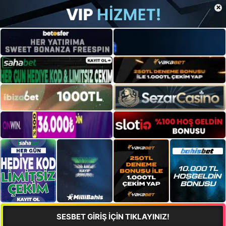
×
SESBET GİRİŞ İÇİN TIKLAYINIZ!