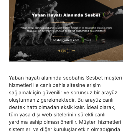
Yaban hayatı alanında seobahis Sesbet müşteri
hizmetleri ile canlı bahis sitesine erişim
sağlamak için güvenilir ve sorunsuz bir arayüz
oluşturmanız gerekmektedir. Bu arayüz canlı
destek hattı olmadan eksik kalır. İdeal olarak,
tüm yasa dışı web sitelerinin sürekli canlı
yardıma sahip olması önerilir. Müşteri hizmetleri
sistemleri ve diğer kuruluşlar etkin olmadığında