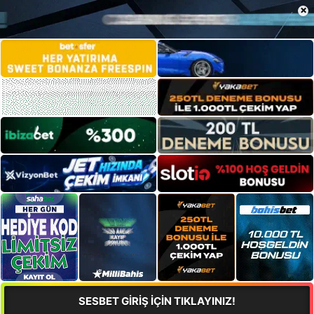
×
SESBET GİRİŞ İÇİN TIKLAYINIZ!