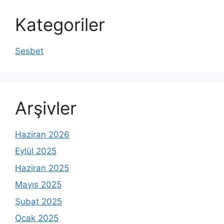
Kategoriler
Sesbet
Arşivler
Haziran 2026
Eylül 2025
Haziran 2025
Mayıs 2025
Şubat 2025
Ocak 2025