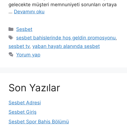
gelecekte müşteri memnuniyeti sorunları ortaya
…
Devamını oku
Kategoriler
Sesbet
Etiketler
sesbet bahislerinde hoş geldin promosyonu
,
sesbet tv
,
yaban hayatı alanında sesbet
Yorum yap
Son Yazılar
Sesbet Adresi
Sesbet Giriş
Sesbet Spor Bahis Bölümü