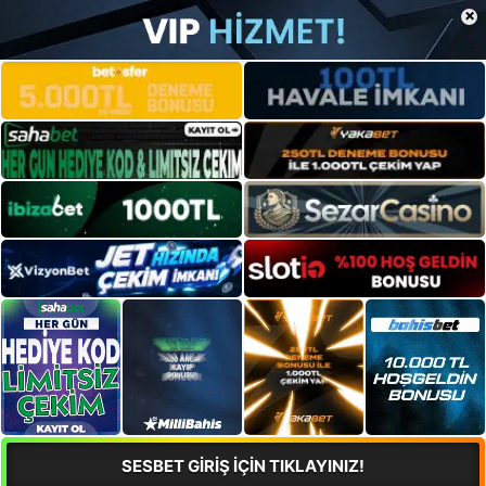
×
SESBET GİRİŞ İÇİN TIKLAYINIZ!