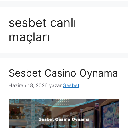
sesbet canlı
maçları
Sesbet Casino Oynama
Haziran 18, 2026
yazar
Sesbet