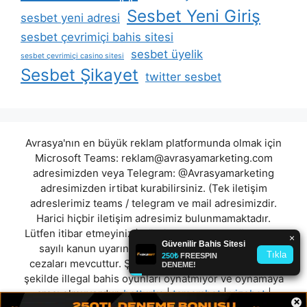
Sesbet Yeni Giriş
sesbet yeni adresi
sesbet çevrimiçi bahis sitesi
sesbet üyelik
sesbet çevrimiçi casino sitesi
Sesbet Şikayet
twitter sesbet
Avrasya'nın en büyük reklam platformunda olmak için
Microsoft Teams:
reklam@avrasyamarketing.com
adresimizden veya Telegram: @Avrasyamarketing
adresimizden irtibat kurabilirsiniz. (Tek iletişim
adreslerimiz teams / telegram ve mail adresimizdir.
Harici hiçbir iletişim adresimiz bulunmamaktadır.
Lütfen itibar etmeyiniz.) Türkiye yasalarına göre 7258
sayılı kanun uyarınca yasa dışı bahis oynamanın
cezaları mevcuttur. Şu an bulunduğunuz site hiç bir
şekilde illegal bahis oyunları oynatmıyor ve oynamaya
aracı olmuyordur.
betturka
|
tamambet
|
vizebet
|
×