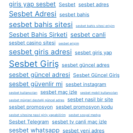
giris yap sesbet
Sesbet
sesbet adres
Sesbet Adresi
sesbet bahis
sesbet bahis sitesi
sesbet bahis sitesi erişim
Sesbet Bahis Şirketi
sesbet canli
sesbet casino sitesi
sesbet erişim
sesbet giris adresi
sesbet giris yap
Sesbet Giriş
sesbet güncel adres
sesbet güncel adresi
Sesbet Güncel Giriş
sesbet güvenlir mi
sesbet instagram
sesbet maç izle
sesbet kullanıcıları
sesbet mobil kullanıcıları
sesbet nasil bir site
sesbet müşteri desteği güncel adres
sesbet promosyon
sesbet promosyon kodu
sesbet sitesine nasıl giriş yapabilirim
sesbet sosyal medya
Sesbet Telegram
sesbet tv canli maç izle
sesbet whatsapp
sesbet yeni adres