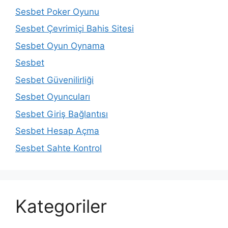
Sesbet Poker Oyunu
Sesbet Çevrimiçi Bahis Sitesi
Sesbet Oyun Oynama
Sesbet
Sesbet Güvenilirliği
Sesbet Oyuncuları
Sesbet Giriş Bağlantısı
Sesbet Hesap Açma
Sesbet Sahte Kontrol
Kategoriler