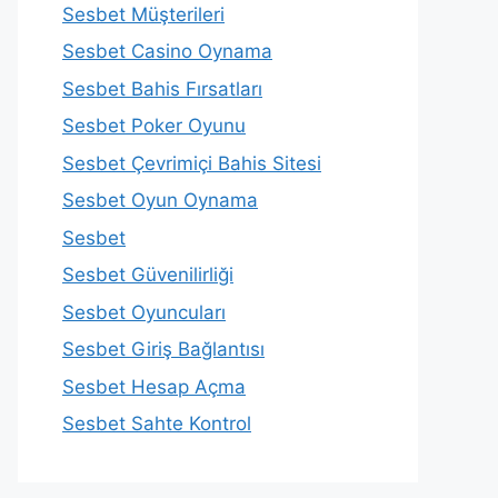
Sesbet Müşterileri
Sesbet Casino Oynama
Sesbet Bahis Fırsatları
Sesbet Poker Oyunu
Sesbet Çevrimiçi Bahis Sitesi
Sesbet Oyun Oynama
Sesbet
Sesbet Güvenilirliği
Sesbet Oyuncuları
Sesbet Giriş Bağlantısı
Sesbet Hesap Açma
Sesbet Sahte Kontrol