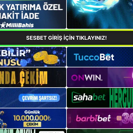
SESBET GİRİŞ İÇİN TIKLAYINIZ!