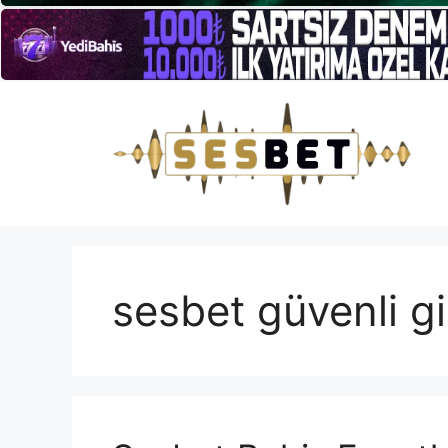
İçeriğe
atla
sesbet güvenli gi