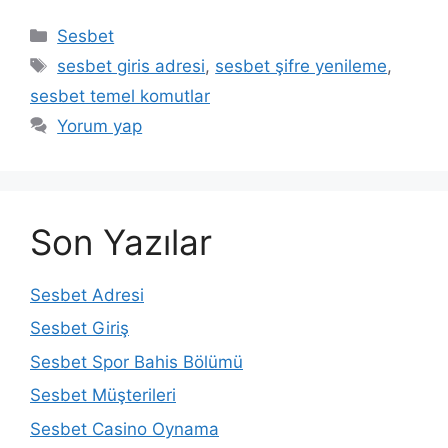
Kategoriler
Sesbet
Etiketler
sesbet giris adresi
,
sesbet şifre yenileme
,
sesbet temel komutlar
Yorum yap
Son Yazılar
Sesbet Adresi
Sesbet Giriş
Sesbet Spor Bahis Bölümü
Sesbet Müşterileri
Sesbet Casino Oynama