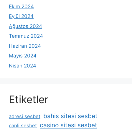
Ekim 2024
Eylül 2024
Ağustos 2024
Temmuz 2024
Haziran 2024
Mayıs 2024
Nisan 2024
Etiketler
bahis sitesi sesbet
adresi sesbet
casino sitesi sesbet
canli sesbet