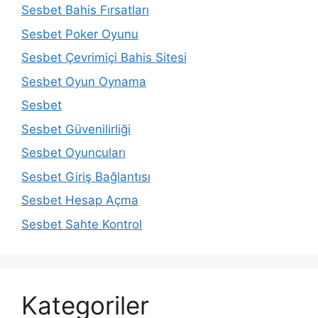
Sesbet Bahis Fırsatları
Sesbet Poker Oyunu
Sesbet Çevrimiçi Bahis Sitesi
Sesbet Oyun Oynama
Sesbet
Sesbet Güvenilirliği
Sesbet Oyuncuları
Sesbet Giriş Bağlantısı
Sesbet Hesap Açma
Sesbet Sahte Kontrol
Kategoriler