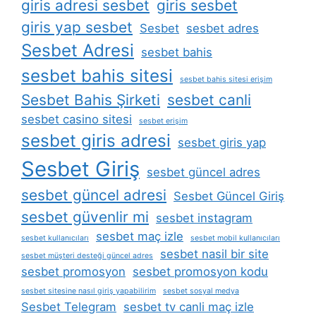
giris adresi sesbet
giris sesbet
giris yap sesbet
Sesbet
sesbet adres
Sesbet Adresi
sesbet bahis
sesbet bahis sitesi
sesbet bahis sitesi erişim
Sesbet Bahis Şirketi
sesbet canli
sesbet casino sitesi
sesbet erişim
sesbet giris adresi
sesbet giris yap
Sesbet Giriş
sesbet güncel adres
sesbet güncel adresi
Sesbet Güncel Giriş
sesbet güvenlir mi
sesbet instagram
sesbet maç izle
sesbet kullanıcıları
sesbet mobil kullanıcıları
sesbet nasil bir site
sesbet müşteri desteği güncel adres
sesbet promosyon
sesbet promosyon kodu
sesbet sitesine nasıl giriş yapabilirim
sesbet sosyal medya
Sesbet Telegram
sesbet tv canli maç izle