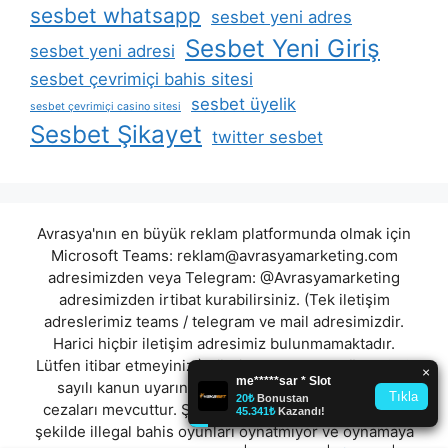
sesbet whatsapp
sesbet yeni adres
Sesbet Yeni Giriş
sesbet yeni adresi
sesbet çevrimiçi bahis sitesi
sesbet üyelik
sesbet çevrimiçi casino sitesi
Sesbet Şikayet
twitter sesbet
Avrasya'nın en büyük reklam platformunda olmak için
Microsoft Teams:
reklam@avrasyamarketing.com
adresimizden veya Telegram: @Avrasyamarketing
adresimizden irtibat kurabilirsiniz. (Tek iletişim
adreslerimiz teams / telegram ve mail adresimizdir.
Harici hiçbir iletişim adresimiz bulunmamaktadır.
Lütfen itibar etmeyiniz.) Türkiye yasalarına göre 7258
sayılı kanun uyarınca yasa dışı bahis oynamanın
cezaları mevcuttur. Şu an bulunduğunuz site hiç bir
şekilde illegal bahis oyunları oynatmıyor ve oynamaya