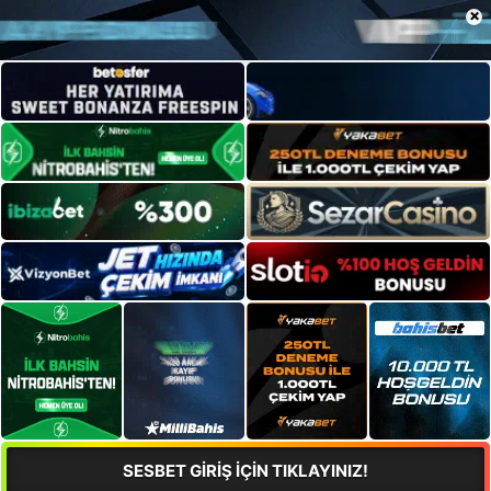
×
SESBET GİRİŞ İÇİN TIKLAYINIZ!