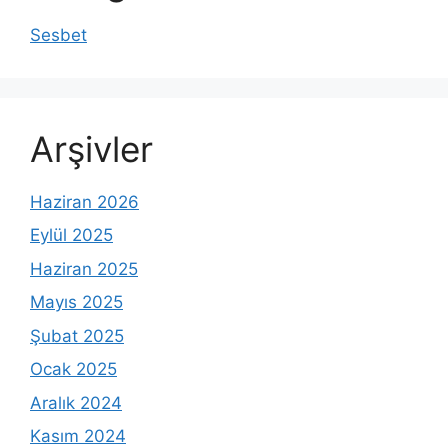
Sesbet
Arşivler
Haziran 2026
Eylül 2025
Haziran 2025
Mayıs 2025
Şubat 2025
Ocak 2025
Aralık 2024
Kasım 2024