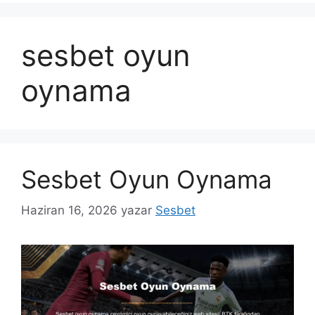
sesbet oyun
oynama
Sesbet Oyun Oynama
Haziran 16, 2026
yazar
Sesbet