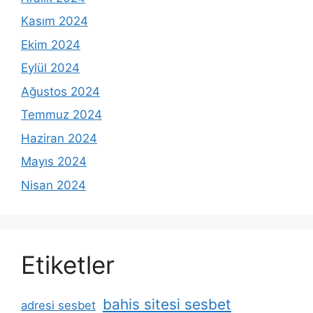
Kasım 2024
Ekim 2024
Eylül 2024
Ağustos 2024
Temmuz 2024
Haziran 2024
Mayıs 2024
Nisan 2024
Etiketler
bahis sitesi sesbet
adresi sesbet