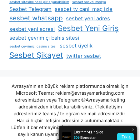
sesbet sitesine nasıl giriş yapabilirim
sesbet sosyal medya
Sesbet Telegram
sesbet tv canli maç izle
sesbet whatsapp
sesbet yeni adres
Sesbet Yeni Giriş
sesbet yeni adresi
sesbet çevrimiçi bahis sitesi
sesbet üyelik
sesbet çevrimiçi casino sitesi
Sesbet Şikayet
twitter sesbet
Avrasya'nın en büyük reklam platformunda olmak için
Microsoft Teams:
reklam@avrasyamarketing.com
adresimizden veya Telegram: @Avrasyamarketing
adresimizden irtibat kurabilirsiniz. (Tek iletişim
adreslerimiz teams / telegram ve mail adresimizdir.
Harici hiçbir iletişim adresimiz bulunmamaktadır.
Lütfen itibar etmeyiniz.) Türkiye yasalarına göre 7258
sayılı kanun uyarınca yasa dışı bahis oynamanın