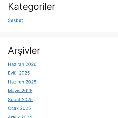
Kategoriler
Sesbet
Arşivler
Haziran 2026
Eylül 2025
Haziran 2025
Mayıs 2025
Şubat 2025
Ocak 2025
Aralık 2024