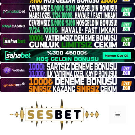
İçeriğe
atla
Menü