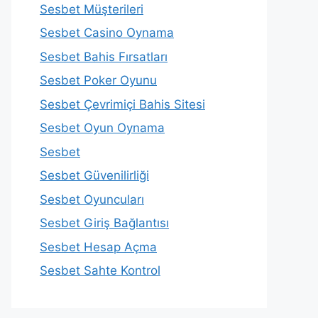
Sesbet Müşterileri
Sesbet Casino Oynama
Sesbet Bahis Fırsatları
Sesbet Poker Oyunu
Sesbet Çevrimiçi Bahis Sitesi
Sesbet Oyun Oynama
Sesbet
Sesbet Güvenilirliği
Sesbet Oyuncuları
Sesbet Giriş Bağlantısı
Sesbet Hesap Açma
Sesbet Sahte Kontrol