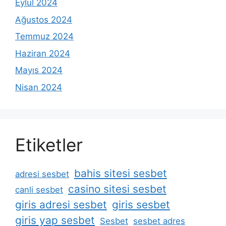
Eylül 2024
Ağustos 2024
Temmuz 2024
Haziran 2024
Mayıs 2024
Nisan 2024
Etiketler
bahis sitesi sesbet
adresi sesbet
casino sitesi sesbet
canli sesbet
giris adresi sesbet
giris sesbet
giris yap sesbet
Sesbet
sesbet adres