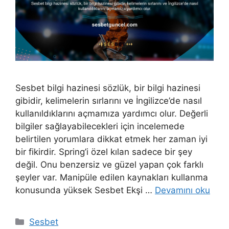
Sesbet bilgi hazinesi sözlük, bir bilgi hazinesi
gibidir, kelimelerin sırlarını ve İngilizce’de nasıl
kullanıldıklarını açmamıza yardımcı olur. Değerli
bilgiler sağlayabilecekleri için incelemede
belirtilen yorumlara dikkat etmek her zaman iyi
bir fikirdir. Spring’i özel kılan sadece bir şey
değil. Onu benzersiz ve güzel yapan çok farklı
şeyler var. Manipüle edilen kaynakları kullanma
konusunda yüksek Sesbet Ekşi …
Devamını oku
Kategoriler
Sesbet