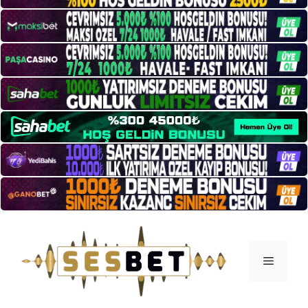
İçeriğe
atla
Menü