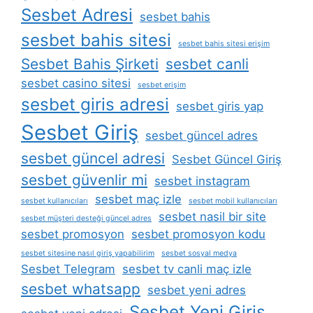
Sesbet Adresi
sesbet bahis
sesbet bahis sitesi
sesbet bahis sitesi erişim
Sesbet Bahis Şirketi
sesbet canli
sesbet casino sitesi
sesbet erişim
sesbet giris adresi
sesbet giris yap
Sesbet Giriş
sesbet güncel adres
sesbet güncel adresi
Sesbet Güncel Giriş
sesbet güvenlir mi
sesbet instagram
sesbet maç izle
sesbet kullanıcıları
sesbet mobil kullanıcıları
sesbet nasil bir site
sesbet müşteri desteği güncel adres
sesbet promosyon
sesbet promosyon kodu
sesbet sitesine nasıl giriş yapabilirim
sesbet sosyal medya
Sesbet Telegram
sesbet tv canli maç izle
sesbet whatsapp
sesbet yeni adres
Sesbet Yeni Giriş