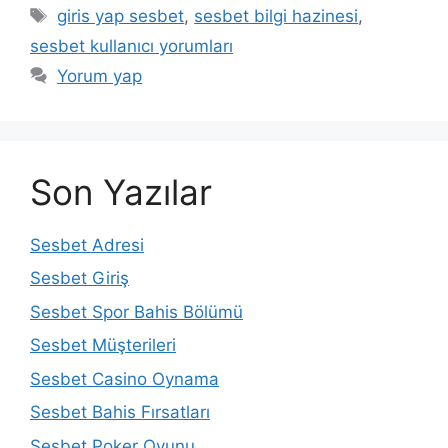
Etiketler
giris yap sesbet
,
sesbet bilgi hazinesi
,
sesbet kullanıcı yorumları
Yorum yap
Son Yazılar
Sesbet Adresi
Sesbet Giriş
Sesbet Spor Bahis Bölümü
Sesbet Müşterileri
Sesbet Casino Oynama
Sesbet Bahis Fırsatları
Sesbet Poker Oyunu