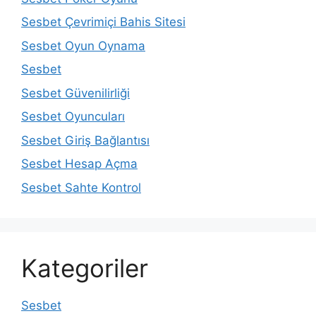
Sesbet Çevrimiçi Bahis Sitesi
Sesbet Oyun Oynama
Sesbet
Sesbet Güvenilirliği
Sesbet Oyuncuları
Sesbet Giriş Bağlantısı
Sesbet Hesap Açma
Sesbet Sahte Kontrol
Kategoriler
Sesbet