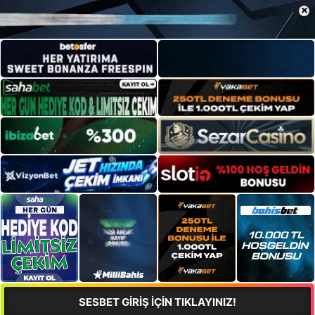
×
SESBET GİRİŞ İÇİN TIKLAYINIZ!