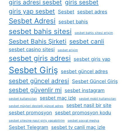
giris adresi sesbet
giris sesbet
giris yap sesbet
Sesbet
sesbet adres
Sesbet Adresi
sesbet bahis
sesbet bahis sitesi
sesbet bahis sitesi erişim
Sesbet Bahis Şirketi
sesbet canli
sesbet casino sitesi
sesbet erişim
sesbet giris adresi
sesbet giris yap
Sesbet Giriş
sesbet güncel adres
sesbet güncel adresi
Sesbet Güncel Giriş
sesbet güvenlir mi
sesbet instagram
sesbet maç izle
sesbet kullanıcıları
sesbet mobil kullanıcıları
sesbet nasil bir site
sesbet müşteri desteği güncel adres
sesbet promosyon
sesbet promosyon kodu
sesbet sitesine nasıl giriş yapabilirim
sesbet sosyal medya
Sesbet Telegram
sesbet tv canli maç izle