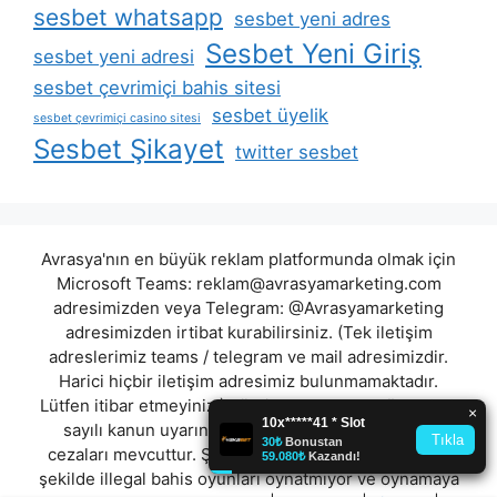
sesbet whatsapp
sesbet yeni adres
Sesbet Yeni Giriş
sesbet yeni adresi
sesbet çevrimiçi bahis sitesi
sesbet üyelik
sesbet çevrimiçi casino sitesi
Sesbet Şikayet
twitter sesbet
Avrasya'nın en büyük reklam platformunda olmak için
Microsoft Teams:
reklam@avrasyamarketing.com
adresimizden veya Telegram: @Avrasyamarketing
adresimizden irtibat kurabilirsiniz. (Tek iletişim
adreslerimiz teams / telegram ve mail adresimizdir.
Harici hiçbir iletişim adresimiz bulunmamaktadır.
Lütfen itibar etmeyiniz.) Türkiye yasalarına göre 7258
sayılı kanun uyarınca yasa dışı bahis oynamanın
cezaları mevcuttur. Şu an bulunduğunuz site hiç bir
şekilde illegal bahis oyunları oynatmıyor ve oynamaya