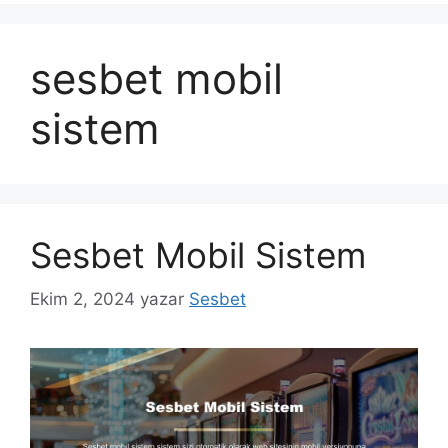
sesbet mobil
sistem
Sesbet Mobil Sistem
Ekim 2, 2024
yazar
Sesbet