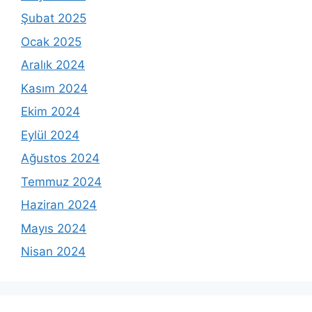
Şubat 2025
Ocak 2025
Aralık 2024
Kasım 2024
Ekim 2024
Eylül 2024
Ağustos 2024
Temmuz 2024
Haziran 2024
Mayıs 2024
Nisan 2024