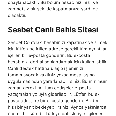
onaylanacaktır. Bu bölüm hesabınızı hızlı ve
zahmetsiz bir şekilde kapatmanıza yardımcı
olacaktır.
Sesbet Canlı Bahis Sitesi
Sesbet.Com’daki hesabınızı kapatmak ve silmek
için lütfen belirtilen adrese gerekli tüm ayrıntıları
içeren bir e-posta gönderin. Bu e-posta
hesabınızı derhal sonlandırmak için kullanılabilir.
Canlı destek hattına ulaşıp işleminizi
tamamlayacak vaktiniz yoksa mesajlaşma
uygulamasından yararlanabilirsiniz. Bu minimum
zaman gerektirir. Tüm endişeler e-posta
yazışmaları yoluyla giderilebilir. Lütfen bu e-
posta adresine bir e-posta gönderin. Bizden
hızlı bir yanıt bekleyebilirsiniz. Ayrıca yakınlarda
önemli bir süredir Türkiye bahisleriyle ilgilenen