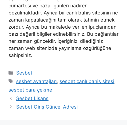
cumartesi ve pazar günleri nadiren
bozulmaktadır. Ayrıca bir canlı bahis sitesinin ne
zaman kapatılacağını tam olarak tahmin etmek
zordur. Ayrıca bu makalede verilen ipuçlarından
bazı değerli bilgiler edinebilirsiniz. Bu bağlantılar
her zaman günceldir. İçeriğinizi dilediğiniz
zaman web sitenizde yayınlama özgürlüğüne
sahipsiniz.
Kategoriler
Sesbet
Etiketler
sesbet avantajları
,
sesbet canlı bahis sitesi
,
sesbet para çekme
Sesbet Lisans
Sesbet Giriş Güncel Adresi