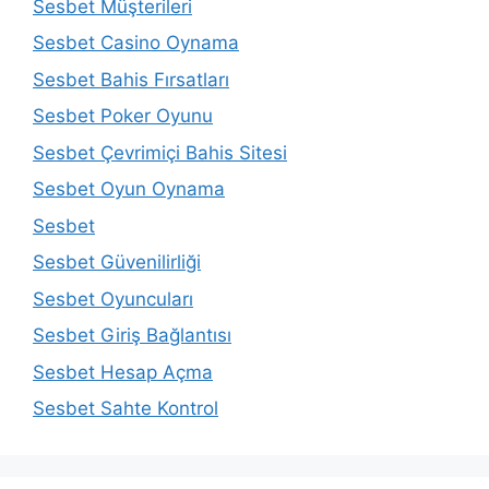
Sesbet Müşterileri
Sesbet Casino Oynama
Sesbet Bahis Fırsatları
Sesbet Poker Oyunu
Sesbet Çevrimiçi Bahis Sitesi
Sesbet Oyun Oynama
Sesbet
Sesbet Güvenilirliği
Sesbet Oyuncuları
Sesbet Giriş Bağlantısı
Sesbet Hesap Açma
Sesbet Sahte Kontrol