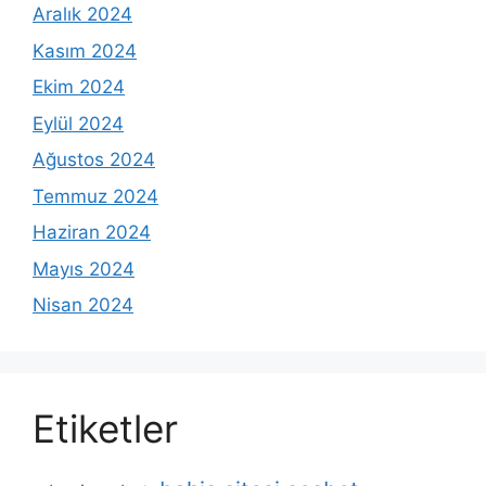
Aralık 2024
Kasım 2024
Ekim 2024
Eylül 2024
Ağustos 2024
Temmuz 2024
Haziran 2024
Mayıs 2024
Nisan 2024
Etiketler