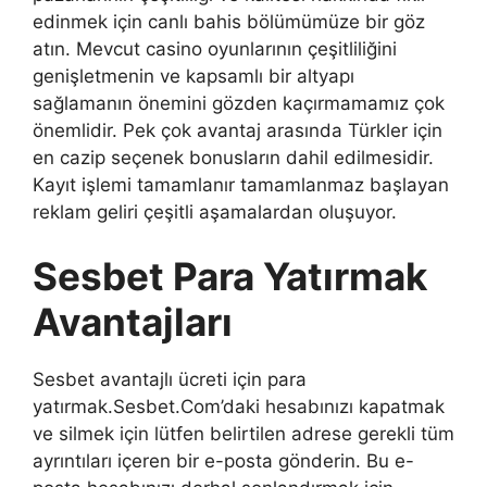
edinmek için canlı bahis bölümümüze bir göz
atın. Mevcut casino oyunlarının çeşitliliğini
genişletmenin ve kapsamlı bir altyapı
sağlamanın önemini gözden kaçırmamamız çok
önemlidir. Pek çok avantaj arasında Türkler için
en cazip seçenek bonusların dahil edilmesidir.
Kayıt işlemi tamamlanır tamamlanmaz başlayan
reklam geliri çeşitli aşamalardan oluşuyor.
Sesbet Para Yatırmak
Avantajları
Sesbet avantajlı ücreti için para
yatırmak.Sesbet.Com’daki hesabınızı kapatmak
ve silmek için lütfen belirtilen adrese gerekli tüm
ayrıntıları içeren bir e-posta gönderin. Bu e-