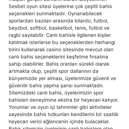
Sesbet oyun sitesi üyelerine çok çeşitli bahis
seçenekleri sunmaktadır. Oynanabilecek
sporlardan bazıları arasında bilardo, futbol, ​​
beyzbol, softbol, ​​basketbol, ​​tenis, futbol ve
ragbi sayılabilir. Canlı bahisle ilgilenen kişiler
katılmak isterlerse bu seçeneklerden herhangi
birini kullanarak casino sitesinde mevcut olan
canlı bahis seçeneklerini keşfetme fırsatına
sahip olabilirler. Bahis oranları sürekli olarak
artmakta olup, çeşitli spor dallarının da
bünyemizde yer alması, üyelerimize güvenli ve
güvenilir bahis yapma şansı sunmaktadır.
Sitemizdeki canlı bahis, üyelerimizin spor
bahisleri deneyimine ekstra bir heyecan katıyor.
Yorumlar ve oyun içi tahminler gibi aktiviteler
sayesinde bahis tutkunları kendilerini bir saatlik
heyecan verici eğlencenin içinde bulacaklar.
Bahis sitemizin üyelerinin canlı bahislere olan