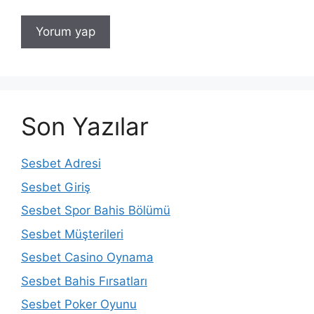
Son Yazılar
Sesbet Adresi
Sesbet Giriş
Sesbet Spor Bahis Bölümü
Sesbet Müşterileri
Sesbet Casino Oynama
Sesbet Bahis Fırsatları
Sesbet Poker Oyunu