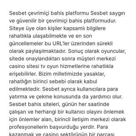
Sesbet çevrimiçi bahis platformu Sesbet saygın
ve güvenilir bir çevrimiçi bahis platformudur.
Siteye üye olan kişiler kapsamlı bilgilere
rahatlıkla ulaşabilmekte ve en son
güncellemeler bu URL’ler üzerinden sürekli
olarak paylaşılmaktadır. Sonuç olarak oyuncular,
sitede onaylandıktan sonra müşteri merkezi
casino sitesi tv oyun hizmetlerine rahatlıkla
erişebilirler. Bizim milletimizde yasaklar,
rahatlığın birinci sebebi olarak kabul
edilmektedir. Sesbet ayrıca kullanıcılara para
yatırma ve çekme konusunda da yardımcı olur.
Sesbet bahis siteleri, günün her saatinde
çalışan ve herhangi bir kullanıcı olayını önlemek
için önlemler alan, birincil iletişim merkezi olarak
profesyonellerin başvurduğu yerdir. Para
kazanmak ve casino sektörünün bir parçası