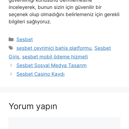
inceleyerek, bunun sizin için güvenilir bir
seçenek olup olmadığını belirlemeniz için gerekli
bilgileri sağlıyoruz.
Kategoriler
Sesbet
Etiketler
sesbet çevrimiçi bahis platformu
,
Sesbet
Giriş
,
sesbet mobil ödeme hizmeti
Sesbet Sosyal Medya Tasarım
Sesbet Casino Kaydı
Yorum yapın
Yorum