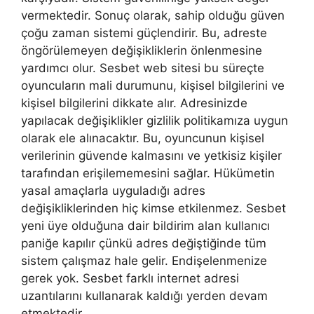
vermektedir. Sonuç olarak, sahip olduğu güven
çoğu zaman sistemi güçlendirir. Bu, adreste
öngörülemeyen değişikliklerin önlenmesine
yardımcı olur. Sesbet web sitesi bu süreçte
oyuncuların mali durumunu, kişisel bilgilerini ve
kişisel bilgilerini dikkate alır. Adresinizde
yapılacak değişiklikler gizlilik politikamıza uygun
olarak ele alınacaktır. Bu, oyuncunun kişisel
verilerinin güvende kalmasını ve yetkisiz kişiler
tarafından erişilememesini sağlar. Hükümetin
yasal amaçlarla uyguladığı adres
değişikliklerinden hiç kimse etkilenmez. Sesbet
yeni üye olduğuna dair bildirim alan kullanıcı
paniğe kapılır çünkü adres değiştiğinde tüm
sistem çalışmaz hale gelir. Endişelenmenize
gerek yok. Sesbet farklı internet adresi
uzantılarını kullanarak kaldığı yerden devam
etmektedir.