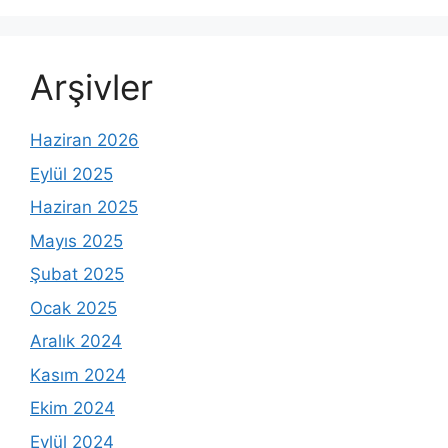
Arşivler
Haziran 2026
Eylül 2025
Haziran 2025
Mayıs 2025
Şubat 2025
Ocak 2025
Aralık 2024
Kasım 2024
Ekim 2024
Eylül 2024