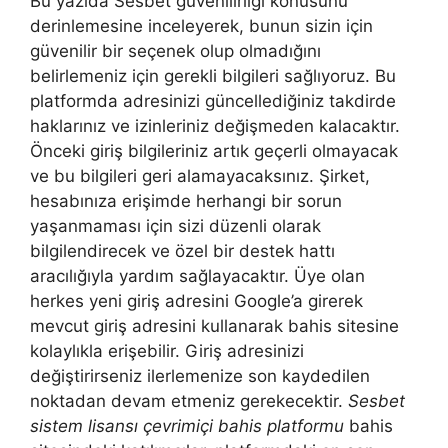
Bu yazıda Sesbet güvenilirliği konusunu
derinlemesine inceleyerek, bunun sizin için
güvenilir bir seçenek olup olmadığını
belirlemeniz için gerekli bilgileri sağlıyoruz. Bu
platformda adresinizi güncellediğiniz takdirde
haklarınız ve izinleriniz değişmeden kalacaktır.
Önceki giriş bilgileriniz artık geçerli olmayacak
ve bu bilgileri geri alamayacaksınız. Şirket,
hesabınıza erişimde herhangi bir sorun
yaşanmaması için sizi düzenli olarak
bilgilendirecek ve özel bir destek hattı
aracılığıyla yardım sağlayacaktır. Üye olan
herkes yeni giriş adresini Google’a girerek
mevcut giriş adresini kullanarak bahis sitesine
kolaylıkla erişebilir. Giriş adresinizi
değiştirirseniz ilerlemenize son kaydedilen
noktadan devam etmeniz gerekecektir.
Sesbet
sistem lisansı çevrimiçi bahis platformu
bahis