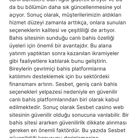
da bu bölümün daha sık güncellenmesine yol
açıyor. Sonuç olarak, müşterilerimizin aldıkları
hizmet düzeyi zamanla arttıkça, onlara sunulan
seçeneklerin kalitesi ve çeşitliliği de artıyor.
Bahis sitesinin sunduğu canlı bahis özelliği
üyeleri için önemli bir avantajdır. Bu alana
yatırım yaptıktan sonra kazanılan ikramiyeler
gibi faaliyetlere katılarak bunu geliştirin.
Bireylerin çevrimiçi bahis platformlarına
katılımını desteklemek için bu sektördeki
finansmanı artırın. Sesbet, geniş canlı bahis
seçenekleri yelpazesi nedeniyle en güvenilir
canlı bahis platformlarından biri olarak kabul
edilmektedir. Sonuç olarak Sesbet casino web
sitesinin güvenilir olduğu sonucuna varılabilir. Bir
bahis sitesi ararken güvenilirlik dikkate alınması
gereken en önemli faktördür. Bu yazıda Sesbet
güvenilirliği konusunu derinlemesine