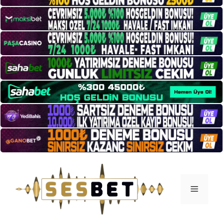
İçeriğe
atla
Menü