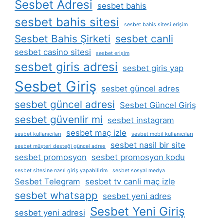
Sesbet Adresi
sesbet bahis
sesbet bahis sitesi
sesbet bahis sitesi erişim
Sesbet Bahis Şirketi
sesbet canli
sesbet casino sitesi
sesbet erişim
sesbet giris adresi
sesbet giris yap
Sesbet Giriş
sesbet güncel adres
sesbet güncel adresi
Sesbet Güncel Giriş
sesbet güvenlir mi
sesbet instagram
sesbet maç izle
sesbet kullanıcıları
sesbet mobil kullanıcıları
sesbet nasil bir site
sesbet müşteri desteği güncel adres
sesbet promosyon
sesbet promosyon kodu
sesbet sitesine nasıl giriş yapabilirim
sesbet sosyal medya
Sesbet Telegram
sesbet tv canli maç izle
sesbet whatsapp
sesbet yeni adres
Sesbet Yeni Giriş
sesbet yeni adresi