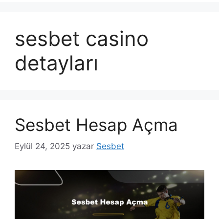
sesbet casino
detayları
Sesbet Hesap Açma
Eylül 24, 2025
yazar
Sesbet