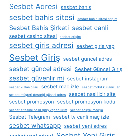
Sesbet Adresi
sesbet bahis
sesbet bahis sitesi
sesbet bahis sitesi erişim
Sesbet Bahis Şirketi
sesbet canli
sesbet casino sitesi
sesbet erişim
sesbet giris adresi
sesbet giris yap
Sesbet Giriş
sesbet güncel adres
sesbet güncel adresi
Sesbet Güncel Giriş
sesbet güvenlir mi
sesbet instagram
sesbet maç izle
sesbet kullanıcıları
sesbet mobil kullanıcıları
sesbet nasil bir site
sesbet müşteri desteği güncel adres
sesbet promosyon
sesbet promosyon kodu
sesbet sitesine nasıl giriş yapabilirim
sesbet sosyal medya
Sesbet Telegram
sesbet tv canli maç izle
sesbet whatsapp
sesbet yeni adres
Sesbet Yeni Giriş