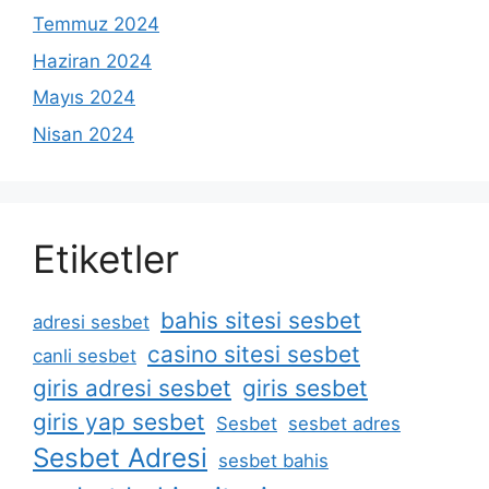
Temmuz 2024
Haziran 2024
Mayıs 2024
Nisan 2024
Etiketler
bahis sitesi sesbet
adresi sesbet
casino sitesi sesbet
canli sesbet
giris adresi sesbet
giris sesbet
giris yap sesbet
Sesbet
sesbet adres
Sesbet Adresi
sesbet bahis