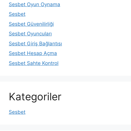
Sesbet Oyun Oynama
Sesbet
Sesbet Güvenilirliği
Sesbet Oyuncuları
Sesbet Giriş Bağlantısı
Sesbet Hesap Açma
Sesbet Sahte Kontrol
Kategoriler
Sesbet