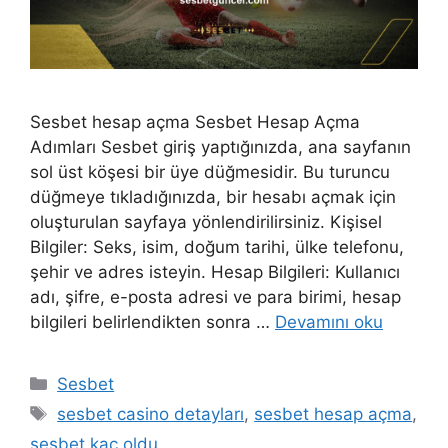
Sesbet hesap açma Sesbet Hesap Açma
Adımları Sesbet giriş yaptığınızda, ana sayfanın
sol üst köşesi bir üye düğmesidir. Bu turuncu
düğmeye tıkladığınızda, bir hesabı açmak için
oluşturulan sayfaya yönlendirilirsiniz. Kişisel
Bilgiler: Seks, isim, doğum tarihi, ülke telefonu,
şehir ve adres isteyin. Hesap Bilgileri: Kullanıcı
adı, şifre, e-posta adresi ve para birimi, hesap
bilgileri belirlendikten sonra …
Devamını oku
Kategoriler
Sesbet
Etiketler
sesbet casino detayları
,
sesbet hesap açma
,
sesbet kaç oldu