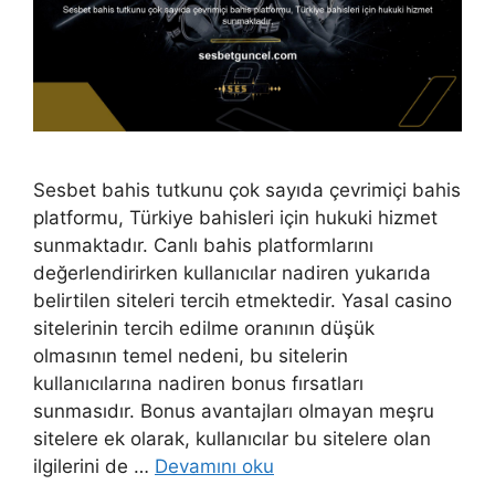
Sesbet bahis tutkunu çok sayıda çevrimiçi bahis
platformu, Türkiye bahisleri için hukuki hizmet
sunmaktadır. Canlı bahis platformlarını
değerlendirirken kullanıcılar nadiren yukarıda
belirtilen siteleri tercih etmektedir. Yasal casino
sitelerinin tercih edilme oranının düşük
olmasının temel nedeni, bu sitelerin
kullanıcılarına nadiren bonus fırsatları
sunmasıdır. Bonus avantajları olmayan meşru
sitelere ek olarak, kullanıcılar bu sitelere olan
ilgilerini de …
Devamını oku