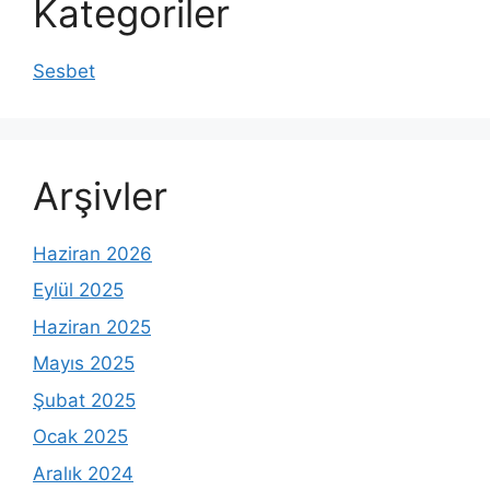
Kategoriler
Sesbet
Arşivler
Haziran 2026
Eylül 2025
Haziran 2025
Mayıs 2025
Şubat 2025
Ocak 2025
Aralık 2024