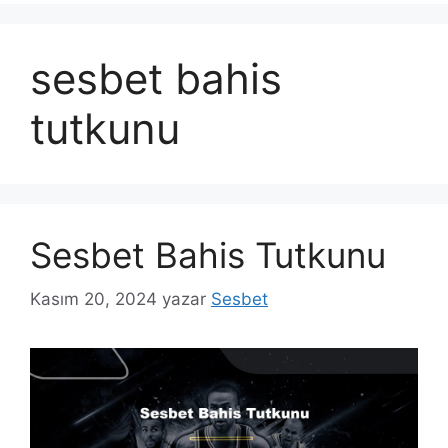
sesbet bahis
tutkunu
Sesbet Bahis Tutkunu
Kasım 20, 2024
yazar
Sesbet