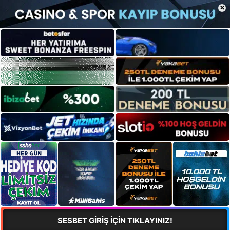
×
SESBET GİRİŞ İÇİN TIKLAYINIZ!