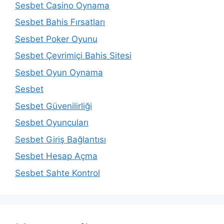
Sesbet Casino Oynama
Sesbet Bahis Fırsatları
Sesbet Poker Oyunu
Sesbet Çevrimiçi Bahis Sitesi
Sesbet Oyun Oynama
Sesbet
Sesbet Güvenilirliği
Sesbet Oyuncuları
Sesbet Giriş Bağlantısı
Sesbet Hesap Açma
Sesbet Sahte Kontrol