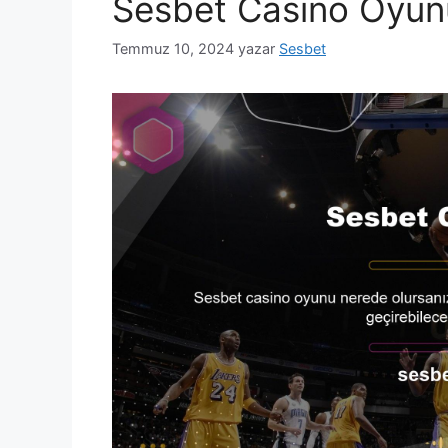
Sesbet Casino Oyun
Temmuz 10, 2024
yazar
Sesbet