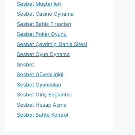
Sesbet Müşterileri
Sesbet Casino Oynama
Sesbet Bahis Fırsatları
Sesbet Poker Oyunu
Sesbet Çevrimiçi Bahis Sitesi
Sesbet Oyun Oynama
Sesbet
Sesbet Güvenilirliği
Sesbet Oyuncuları
Sesbet Giriş Bağlantısı
Sesbet Hesap Açma
Sesbet Sahte Kontrol