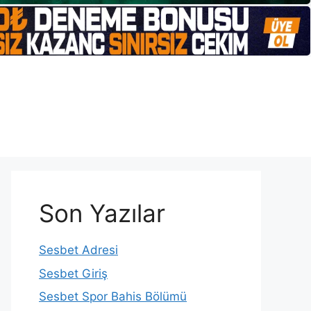
Son Yazılar
Sesbet Adresi
Sesbet Giriş
Sesbet Spor Bahis Bölümü