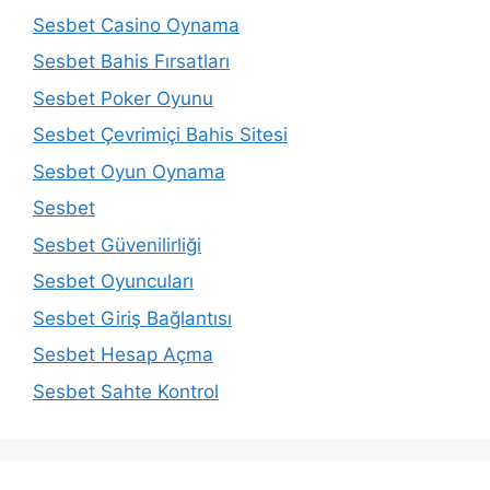
Sesbet Casino Oynama
Sesbet Bahis Fırsatları
Sesbet Poker Oyunu
Sesbet Çevrimiçi Bahis Sitesi
Sesbet Oyun Oynama
Sesbet
Sesbet Güvenilirliği
Sesbet Oyuncuları
Sesbet Giriş Bağlantısı
Sesbet Hesap Açma
Sesbet Sahte Kontrol