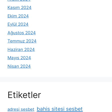
Kasım 2024
Ekim 2024
Eylül 2024
Ağustos 2024
Temmuz 2024
Haziran 2024
Mayıs 2024
Nisan 2024
Etiketler
bahis sitesi sesbet
adresi sesbet