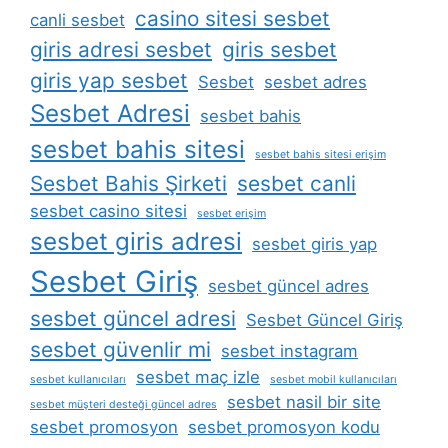
casino sitesi sesbet
canli sesbet
giris adresi sesbet
giris sesbet
giris yap sesbet
Sesbet
sesbet adres
Sesbet Adresi
sesbet bahis
sesbet bahis sitesi
sesbet bahis sitesi erişim
Sesbet Bahis Şirketi
sesbet canli
sesbet casino sitesi
sesbet erişim
sesbet giris adresi
sesbet giris yap
Sesbet Giriş
sesbet güncel adres
sesbet güncel adresi
Sesbet Güncel Giriş
sesbet güvenlir mi
sesbet instagram
sesbet maç izle
sesbet kullanıcıları
sesbet mobil kullanıcıları
sesbet nasil bir site
sesbet müşteri desteği güncel adres
sesbet promosyon
sesbet promosyon kodu