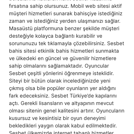
fırsatına sahip olursunuz. Mobil web sitesi aktif
müşteri hizmetleri sunarak bahisçiye istediğiniz
zaman ve istediğiniz yerden ulaşmanızı sağlar.
Masaüstü platformuna benzer şekilde müşteri
desteğiyle kolayca bağlantı kurabilir ve
sorununuzu tek tıklamayla çözebilirsiniz. Sesbet
bahis sitesi etkinlik bahis hizmetleri sunmakta
ve ülkedeki en güncel ve güvenilir hizmetlere
sahip olmalarını sağlamaktadır. Oyuncular
Sesbet çeşitli yönlerini öğrenmeye isteklidir.
Siteyi bir bütün olarak incelediğinizde yeni
çıkmış olsa bile popüler oyunların yer aldığını
fark edeceksiniz. Sesbet Türkiye’de kapılarını
açtı. Gerekli lisansların ve altyapının mevcut
olması sitenin genel kalitesini artırır. Oyuncuların
kusursuz ve kesintisiz bir oyun deneyimi
bekledikleri yaygın olarak kabul edilmektedir.
Sesbet ülkemizde internet tabanlı hizmetler