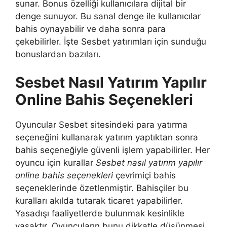
sunar. Bonus özelliği kullanıcılara dijital bir
denge sunuyor. Bu sanal denge ile kullanıcılar
bahis oynayabilir ve daha sonra para
çekebilirler. İşte Sesbet yatırımları için sunduğu
bonuslardan bazıları.
Sesbet Nasıl Yatırım Yapılır
Online Bahis Seçenekleri
Oyuncular Sesbet sitesindeki para yatırma
seçeneğini kullanarak yatırım yaptıktan sonra
bahis seçeneğiyle güvenli işlem yapabilirler. Her
oyuncu için kurallar
Sesbet nasıl yatırım yapılır
online bahis seçenekleri
çevrimiçi bahis
seçeneklerinde özetlenmiştir. Bahisçiler bu
kuralları akılda tutarak ticaret yapabilirler.
Yasadışı faaliyetlerde bulunmak kesinlikle
yasaktır. Oyuncuların bunu dikkatle düşünmesi