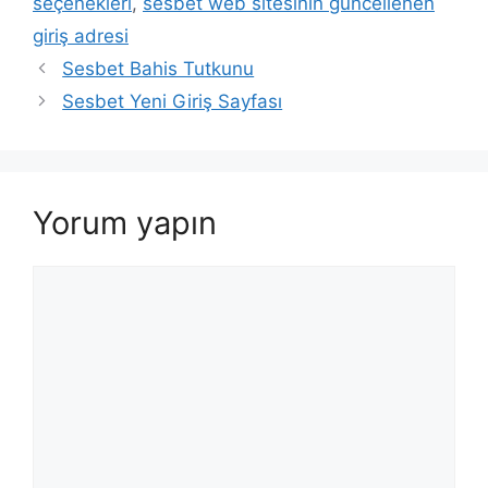
seçenekleri
,
sesbet web sitesinin güncellenen
giriş adresi
Sesbet Bahis Tutkunu
Sesbet Yeni Giriş Sayfası
Yorum yapın
Yorum