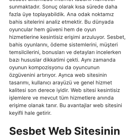
sunmaktadır. Sonuç olarak kısa sürede daha
fazla üye toplayabildik. Ana odak noktamız
bahis sitelerini analiz etmektir. Bu dünyada
oyuncular hem güveni hem de oyun
hizmetlerine kesintisiz erişimi arzuluyor. Sesbet,
bahis oyunlarını, ödeme sistemlerini, müşteri
temsilcilerini, bonusları ve detayları incelerken
bazı hususlar dikkatimi çekti. Aynı zamanda
oyunun kompozisyonu da oyuncunun
özgüvenini artırıyor. Ayrıca web sitesinin
tasarımı, kullanıcı arayüzü ve genel hizmet
kalitesi son derece iyidir. Web sitesi kesintisiz
işlemlere ve mevcut tüm hizmetlere anında
erişime olanak tanır. Bu avantajlar web sitesini
keyifli hale getirir.
Sesbet Web Sitesinin