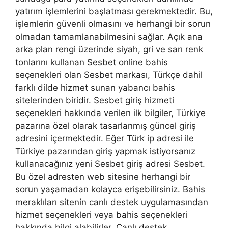
yatırım işlemlerini başlatması gerekmektedir. Bu,
işlemlerin güvenli olmasını ve herhangi bir sorun
olmadan tamamlanabilmesini sağlar. Açık ana
arka plan rengi üzerinde siyah, gri ve sarı renk
tonlarını kullanan Sesbet online bahis
seçenekleri olan Sesbet markası, Türkçe dahil
farklı dilde hizmet sunan yabancı bahis
sitelerinden biridir. Sesbet giriş hizmeti
seçenekleri hakkında verilen ilk bilgiler, Türkiye
pazarına özel olarak tasarlanmış güncel giriş
adresini içermektedir. Eğer Türk ip adresi ile
Türkiye pazarından giriş yapmak istiyorsanız
kullanacağınız yeni Sesbet giriş adresi Sesbet.
Bu özel adresten web sitesine herhangi bir
sorun yaşamadan kolayca erişebilirsiniz. Bahis
meraklıları sitenin canlı destek uygulamasından
hizmet seçenekleri veya bahis seçenekleri
hakkında bilgi alabilirler. Canlı destek