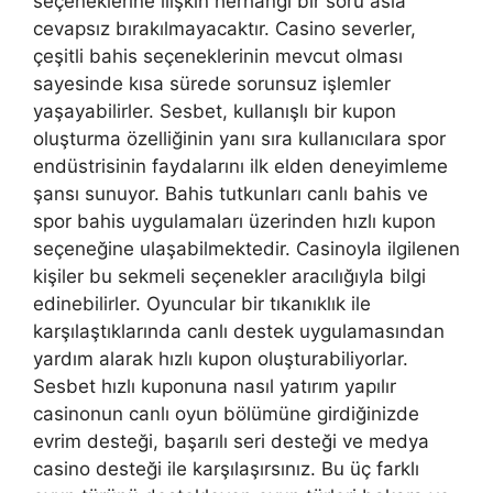
seçeneklerine ilişkin herhangi bir soru asla
cevapsız bırakılmayacaktır. Casino severler,
çeşitli bahis seçeneklerinin mevcut olması
sayesinde kısa sürede sorunsuz işlemler
yaşayabilirler. Sesbet, kullanışlı bir kupon
oluşturma özelliğinin yanı sıra kullanıcılara spor
endüstrisinin faydalarını ilk elden deneyimleme
şansı sunuyor. Bahis tutkunları canlı bahis ve
spor bahis uygulamaları üzerinden hızlı kupon
seçeneğine ulaşabilmektedir. Casinoyla ilgilenen
kişiler bu sekmeli seçenekler aracılığıyla bilgi
edinebilirler. Oyuncular bir tıkanıklık ile
karşılaştıklarında canlı destek uygulamasından
yardım alarak hızlı kupon oluşturabiliyorlar.
Sesbet hızlı kuponuna nasıl yatırım yapılır
casinonun canlı oyun bölümüne girdiğinizde
evrim desteği, başarılı seri desteği ve medya
casino desteği ile karşılaşırsınız. Bu üç farklı