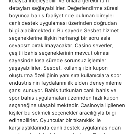
kolayca inceleyebilir ve onlara gerekli tüm
detayları sağlayabilirler. Değerlendirme süresi
boyunca bahis faaliyetinde bulunan bireyler
canlı destek uygulaması üzerinden doğrudan
bilgi alabilmektedir. Bu sayede Sesbet hizmet
seçeneklerine ilişkin herhangi bir soru asla
cevapsız bırakılmayacaktır. Casino severler,
çeşitli bahis seçeneklerinin mevcut olması
sayesinde kısa sürede sorunsuz işlemler
yaşayabilirler. Sesbet, kullanışlı bir kupon
oluşturma özelliğinin yanı sıra kullanıcılara spor
endüstrisinin faydalarını ilk elden deneyimleme
şansı sunuyor. Bahis tutkunları canlı bahis ve
spor bahis uygulamaları üzerinden hızlı kupon
seçeneğine ulaşabilmektedir. Casinoyla ilgilenen
kişiler bu sekmeli seçenekler aracılığıyla bilgi
edinebilirler. Oyuncular bir tıkanıklık ile
karşılaştıklarında canlı destek uygulamasından