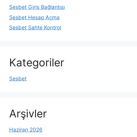
Sesbet Giriş Bağlantısı
Sesbet Hesap Açma
Sesbet Sahte Kontrol
Kategoriler
Sesbet
Arşivler
Haziran 2026